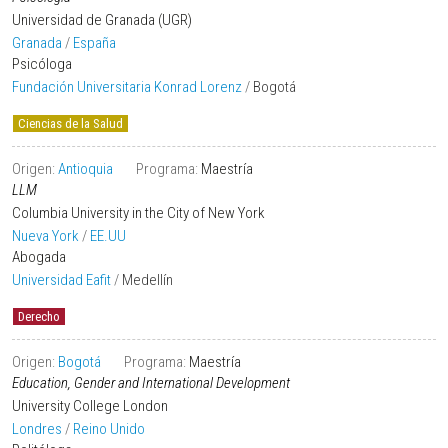
Universidad de Granada (UGR)
Granada
/
España
Psicóloga
Fundación Universitaria Konrad Lorenz
/
Bogotá
Ciencias de la Salud
Origen:
Antioquia
Programa:
Maestría
LLM
Columbia University in the City of New York
Nueva York
/
EE.UU
Abogada
Universidad Eafit
/
Medellín
Derecho
Origen:
Bogotá
Programa:
Maestría
Education, Gender and International Development
University College London
Londres
/
Reino Unido