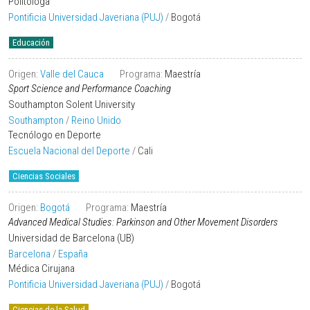
Politóloga
Pontificia Universidad Javeriana (PUJ)
/
Bogotá
Educación
Origen:
Valle del Cauca
Programa:
Maestría
Sport Science and Performance Coaching
Southampton Solent University
Southampton
/
Reino Unido
Tecnólogo en Deporte
Escuela Nacional del Deporte
/
Cali
Ciencias Sociales
Origen:
Bogotá
Programa:
Maestría
Advanced Medical Studies: Parkinson and Other Movement Disorders
Universidad de Barcelona (UB)
Barcelona
/
España
Médica Cirujana
Pontificia Universidad Javeriana (PUJ)
/
Bogotá
Ciencias de la Salud