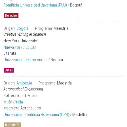
País
Pontificia Universidad Javeriana (PUJ)
/
Bogotá
Pregrado
U. pregrado
Derecho
Ciudad pregrado
Área de estudio
Origen:
Bogotá
Programa:
Maestría
Convenios
Creative Writing in Spanish
New York University
Nueva York
/
EE.UU
Literata
Universidad de Los Andes
/
Bogotá
Artes
Origen:
Antioquia
Programa:
Maestría
Aeronautical Engineering
Politecnico di Milano
Milán
/
Italia
Ingeniero Aeronáutico
Universidad Pontificia Bolivariana (UPB)
/
Medellín
Ingeniería