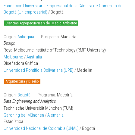
Fundación Universitaria Empresarial de la Cámara de Comercio de
Bogotá (Uniempresarial)
/
Bogotá
Ciencias Agropecuarias y del Medio Ambiente
Origen:
Antioquia
Programa:
Maestría
Design
Royal Melbourne Institute of Technology (RMIT University)
Melbourne
/
Australia
Diseñadora Gráfica
Universidad Pontificia Bolivariana (UPB)
/
Medellín
Arquitectura y Diseño
Origen:
Bogotá
Programa:
Maestría
Data Engineering and Analytics
Technische Universität München (TUM)
Garching bei München
/
Alemania
Estadística
Universidad Nacional de Colombia (UNAL)
/
Bogotá