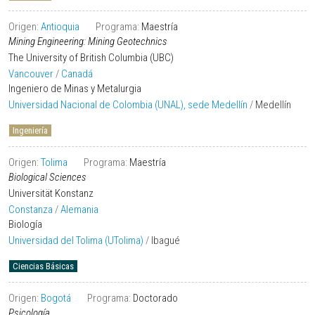
Origen:
Antioquia
Programa:
Maestría
Mining Engineering: Mining Geotechnics
The University of British Columbia (UBC)
Vancouver
/
Canadá
Ingeniero de Minas y Metalurgia
Universidad Nacional de Colombia (UNAL), sede Medellín
/
Medellín
Ingeniería
Origen:
Tolima
Programa:
Maestría
Biological Sciences
Universität Konstanz
Constanza
/
Alemania
Biología
Universidad del Tolima (UTolima)
/
Ibagué
Ciencias Básicas
Origen:
Bogotá
Programa:
Doctorado
Psicología