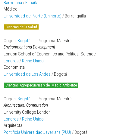
Barcelona
/
España
Médico
Universidad del Norte (Uninorte)
/
Barranquilla
Ciencias de la Salud
Origen:
Bogotá
Programa:
Maestría
Environment and Development
London School of Economics and Political Science
Londres
/
Reino Unido
Economista
Universidad de Los Andes
/
Bogotá
Ciencias Agropecuarias y del Medio Ambiente
Origen:
Bogotá
Programa:
Maestría
Architectural Computation
University College London
Londres
/
Reino Unido
Arquitecta
Pontificia Universidad Javeriana (PUJ)
/
Bogotá