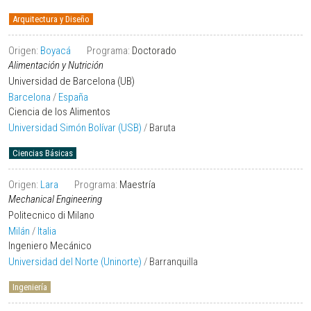
Arquitectura y Diseño
Origen:
Boyacá
Programa:
Doctorado
Alimentación y Nutrición
Universidad de Barcelona (UB)
Barcelona
/
España
Ciencia de los Alimentos
Universidad Simón Bolívar (USB)
/
Baruta
Ciencias Básicas
Origen:
Lara
Programa:
Maestría
Mechanical Engineering
Politecnico di Milano
Milán
/
Italia
Ingeniero Mecánico
Universidad del Norte (Uninorte)
/
Barranquilla
Ingeniería