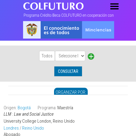
Todos
CONSULTAR
ORGANIZAR POR:
Apellidos
Dto. origen
Origen:
Bogotá
Programa:
Maestría
Posgrado
LLM : Law and Social Justice
Tipo
University College London, Reino Unido
U. destino
Londres
/
Reino Unido
Ciudad universidad
Abogado