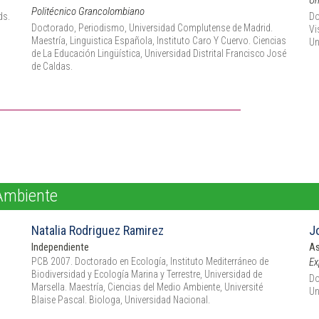
Un
Politécnico Grancolombiano
ds.
Do
Doctorado, Periodismo, Universidad Complutense de Madrid.
Vi
Maestría, Linguistica Española, Instituto Caro Y Cuervo. Ciencias
Un
de La Educación Lingüística, Universidad Distrital Francisco José
de Caldas.
 Ambiente
Natalia Rodriguez Ramirez
J
Independiente
As
PCB 2007. Doctorado en Ecología, Instituto Mediterráneo de
Ex
Biodiversidad y Ecología Marina y Terrestre, Universidad de
Do
Marsella. Maestría, Ciencias del Medio Ambiente, Université
Un
Blaise Pascal. Biologa, Universidad Nacional.