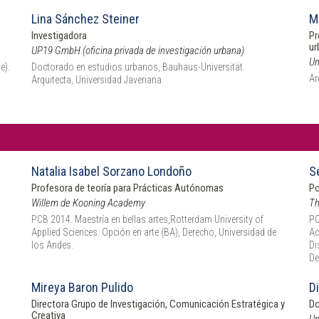
Lina Sánchez Steiner
M
Investigadora
Pr
ur
UP19 GmbH (oficina privada de investigación urbana)
Un
e).
Doctorado en estudios urbanos, Bauhaus-Universität.
Ar
Arquitecta, Universidad Javeriana
Natalia Isabel Sorzano Londoño
S
Profesora de teoría para Prácticas Autónomas
Po
Willem de Kooning Academy
Th
PCB 2014. Maestría en bellas artes,Rotterdam University of
PC
Applied Sciences. Opción en arte (BA), Derecho, Universidad de
Ac
los Andes.
Di
De
Mireya Baron Pulido
D
Directora Grupo de Investigación, Comunicación Estratégica y
Do
Creativa