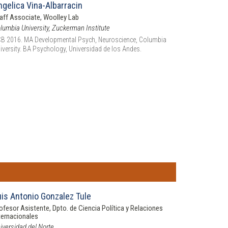
ngelica Vina-Albarracin
aff Associate, Woolley Lab
lumbia University, Zuckerman Institute
B 2016. MA Developmental Psych, Neuroscience, Columbia
iversity. BA Psychology, Universidad de los Andes.
uis Antonio Gonzalez Tule
ofesor Asistente, Dpto. de Ciencia Política y Relaciones
ternacionales
iversidad del Norte