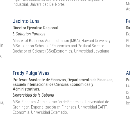
Ma
Industrial, Universidad Del Norte.
Ad
Jacinto Luna
F
Director Ejecutivo Regional
Di
L Catterton Partners
Do
Master of Business Administration (MBA), Harvard University.
PC
in
MSc, London School of Economics and Political Science.
In
Bachelor of Science (BSc)Economics, Universidad Javeriana
s,
Fredy Pulga Vivas
A
Profesor Asistente de Finanzas, Departamento de Finanzas,
Pr
Escuela Internacional de Ciencias Económicas y
Un
Administrativas.
Do
Universidad de la Sabana
Ma
MSc. Finanzas Administración de Empresas. Universidad de
ía,
lo
Groningen. Especialización en Finanzas. Universidad EAFIT.
Economía. Universidad Externado.