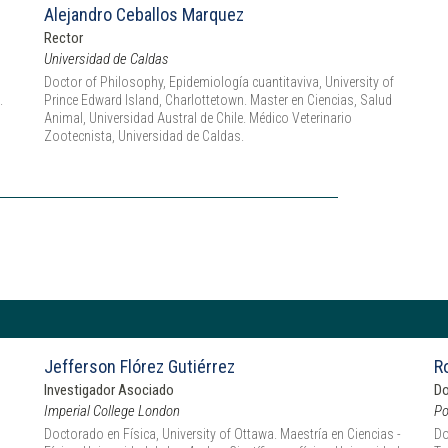
Alejandro Ceballos Marquez
Rector
Universidad de Caldas
Doctor of Philosophy, Epidemiología cuantitaviva, University of
.
Prince Edward Island, Charlottetown. Master en Ciencias, Salud
Animal, Universidad Austral de Chile. Médico Veterinario
Zootecnista, Universidad de Caldas.
Jefferson Flórez Gutiérrez
Ro
Investigador Asociado
Do
Imperial College London
Po
Doctorado en Física, University of Ottawa. Maestría en Ciencias -
Do