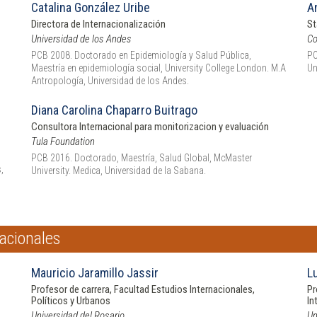
Catalina González Uribe
A
Directora de Internacionalización
St
Universidad de los Andes
Co
PCB 2008. Doctorado en Epidemiología y Salud Pública,
PC
Maestría en epidemiología social, University College London. M.A
Un
Antropología, Universidad de los Andes.
Diana Carolina Chaparro Buitrago
Consultora Internacional para monitorizacion y evaluación
Tula Foundation
PCB 2016. Doctorado, Maestría, Salud Global, McMaster
,
University. Medica, Universidad de la Sabana.
nacionales
Mauricio Jaramillo Jassir
L
Profesor de carrera, Facultad Estudios Internacionales,
Pr
Políticos y Urbanos
In
Universidad del Rosario
Un